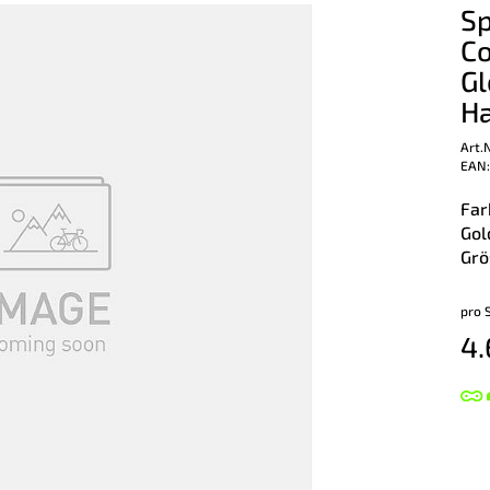
Sp
Co
Gl
Ha
Art.
EAN:
Far
Gol
Grö
pro 
4.