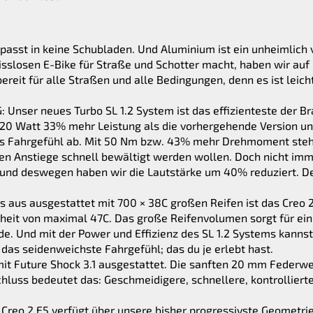
sst in keine Schubladen. Und Aluminium ist ein unheimlich vi
slosen E-Bike für Straße und Schotter macht, haben wir auf
reit für alle Straßen und alle Bedingungen, denn es ist leich
er neues Turbo SL 1.2 System ist das effizienteste der Br
320 Watt 33% mehr Leistung als die vorhergehende Version und
ches Fahrgefühl ab. Mit 50 Nm bzw. 43% mehr Drehmoment steh
ten Anstiege schnell bewältigt werden wollen. Doch nicht imme
nd deswegen haben wir die Lautstärke um 40% reduziert. Der
us ausgestattet mit 700 × 38C großen Reifen ist das Creo 2
eiheit von maximal 47C. Das große Reifenvolumen sorgt für ei
. Und mit der Power und Effizienz des SL 1.2 Systems kann
 das seidenweichste Fahrgefühl; das du je erlebt hast.
mit Future Shock 3.1 ausgestattet. Die sanften 20 mm Federw
uss bedeutet das: Geschmeidigere, schnellere, kontrollierte 
eo 2 E5 verfügt über unsere bisher progressivste Geometrie,