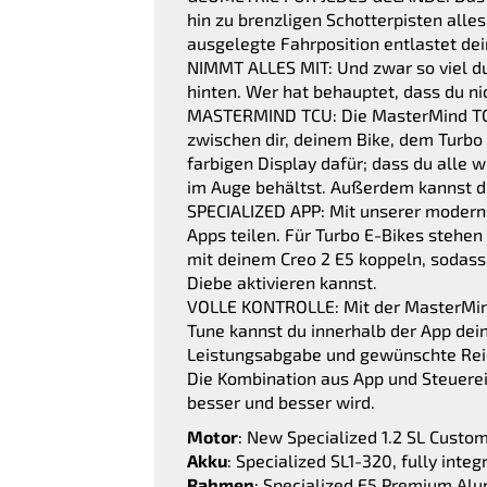
hin zu brenzligen Schotterpisten alles
ausgelegte Fahrposition entlastet dein
NIMMT ALLES MIT: Und zwar so viel du
hinten. Wer hat behauptet, dass du n
MASTERMIND TCU: Die MasterMind TCU is
zwischen dir, deinem Bike, dem Turbo
farbigen Display dafür; dass du alle
im Auge behältst. Außerdem kannst du
SPECIALIZED APP: Mit unserer moderns
Apps teilen. Für Turbo E-Bikes stehen 
mit deinem Creo 2 E5 koppeln, sodass
Diebe aktivieren kannst.
VOLLE KONTROLLE: Mit der MasterMind 
Tune kannst du innerhalb der App dei
Leistungsabgabe und gewünschte Reich
Die Kombination aus App und Steuere
besser und besser wird.
Motor
: New Specialized 1.2 SL Custo
Akku
: Specialized SL1-320, fully inte
Rahmen
: Specialized E5 Premium Alum