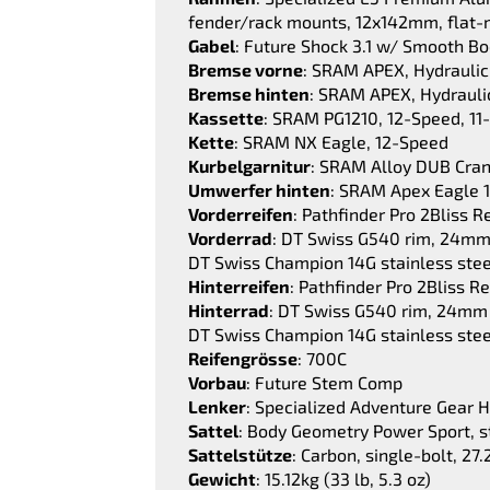
fender/rack mounts, 12x142mm, flat-
Gabel
: Future Shock 3.1 w/ Smooth Bo
Bremse vorne
: SRAM APEX, Hydrauli
Bremse hinten
: SRAM APEX, Hydrauli
Kassette
: SRAM PG1210, 12-Speed, 11
Kette
: SRAM NX Eagle, 12-Speed
Kurbelgarnitur
: SRAM Alloy DUB Cra
Umwerfer hinten
: SRAM Apex Eagle 
Vorderreifen
: Pathfinder Pro 2Bliss 
Vorderrad
: DT Swiss G540 rim, 24mm i
DT Swiss Champion 14G stainless stee
Hinterreifen
: Pathfinder Pro 2Bliss 
Hinterrad
: DT Swiss G540 rim, 24mm i
DT Swiss Champion 14G stainless stee
Reifengrösse
: 700C
Vorbau
: Future Stem Comp
Lenker
: Specialized Adventure Gear 
Sattel
: Body Geometry Power Sport, st
Sattelstütze
: Carbon, single-bolt, 2
Gewicht
: 15.12kg (33 lb, 5.3 oz)