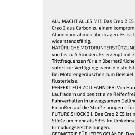
ALU MACHT ALLES MIT: Das Creo 2 E5 pa
Creo 2 aus Carbon zu einem kompromis
Aluminiumrahmen übertragen. Es ist be
widerstandsfähig.
NATÜRLICHE MOTORUNTERSTÜTZUNG: Uns
von bis zu 5 Stunden. Es erzeugt mit 
Trittfrequenzen für ein übernatürli
sofort zur Verfügung; wenn die steils
Bei Motorengeräuschen zum Beispiel u
flüsterleise.
PERFEKT FÜR ZOLLFAHNDER: Von Haus a
Laufrädern und besitzt eine Reifenfr
Fahrverhalten in unwegsamem Gelände
Einbußen auf die Straße bringen – für
FUTURE SHOCK 3.1: Das Creo 2 E5 ist 
Stöße um mehr als 53%. Im Umkehrschl
Ermüdungserscheinungen.
GEOMETRIE FÜR JEDES GELÄNDE: Das Cr