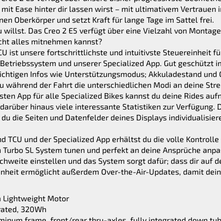
 mit Ease hinter dir lassen wirst – mit ultimativem Vertrauen 
en Oberkörper und setzt Kraft für lange Tage im Sattel frei.
 willst. Das Creo 2 E5 verfügt über eine Vielzahl von Montag
icht alles mitnehmen kannst?
t unsere fortschrittlichste und intuitivste Steuereinheit für
 Betriebssystem und unserer Specialized App. Gut geschützt i
 wichtigen Infos wie Unterstützungsmodus; Akkuladestand und
 während der Fahrt die unterschiedlichen Modi an deine Str
ten App für alle Specialized Bikes kannst du deine Rides a
darüber hinaus viele interessante Statistiken zur Verfügung. D
 du die Seiten und Datenfelder deines Displays individualisi
TCU und der Specialized App erhältst du die volle Kontrolle 
n Turbo SL System tunen und perfekt an deine Ansprüche anpa
weite einstellen und das System sorgt dafür; dass dir auf d
inheit ermöglicht außerdem Over-the-Air-Updates, damit dei
m Lightweight Motor
grated, 320Wh
inum frame, front/rear thru-axles, fully integrated down tube