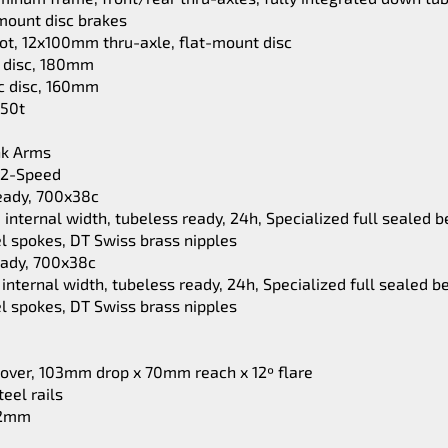
mount disc brakes
ot, 12x100mm thru-axle, flat-mount disc
c disc, 180mm
c disc, 160mm
-50t
nk Arms
12-Speed
Ready, 700x38c
nternal width, tubeless ready, 24h, Specialized full sealed be
l spokes, DT Swiss brass nipples
Ready, 700x38c
nternal width, tubeless ready, 24h, Specialized full sealed be
l spokes, DT Swiss brass nipples
Hover, 103mm drop x 70mm reach x 12º flare
eel rails
7.2mm