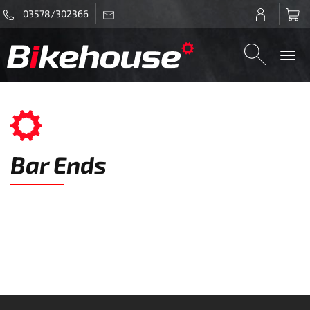
03578/302366
Togg
navi
Bar Ends