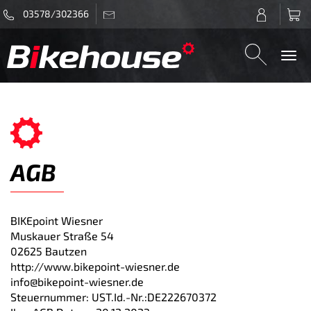
03578/302366
Togg
navi
AGB
BIKEpoint Wiesner
Muskauer Straße 54
02625 Bautzen
http://www.bikepoint-wiesner.de
info@bikepoint-wiesner.de
Steuernummer: UST.Id.-Nr.:DE222670372