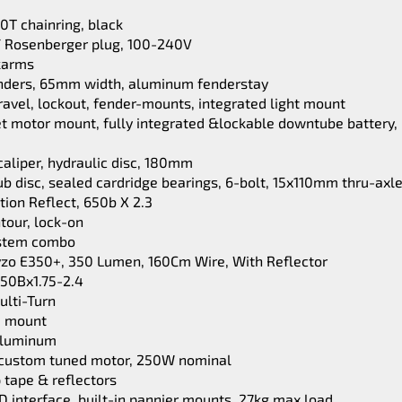
0T chainring, black
/ Rosenberger plug, 100-240V
karms
nders, 65mm width, aluminum fenderstay
vel, lockout, fender-mounts, integrated light mount
motor mount, fully integrated &lockable downtube battery, in
aliper, hydraulic disc, 180mm
ub disc, sealed cardridge bearings, 6-bolt, 15x110mm thru-axle
tion Reflect, 650b X 2.3
tour, lock-on
/stem combo
vzo E350+, 350 Lumen, 160Cm Wire, With Reflector
50Bx1.75-2.4
ulti-Turn
m mount
 aluminum
, custom tuned motor, 250W nominal
 tape & reflectors
D interface, built-in pannier mounts, 27kg max load