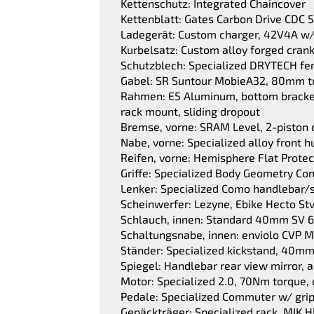
Kettenschutz: Integrated Chaincover
Kettenblatt: Gates Carbon Drive CDC 5
Ladegerät: Custom charger, 42V4A w
Kurbelsatz: Custom alloy forged cran
Schutzblech: Specialized DRYTECH fe
Gabel: SR Suntour MobieA32, 80mm tra
Rahmen: E5 Aluminum, bottom bracket 
rack mount, sliding dropout
Bremse, vorne: SRAM Level, 2-piston c
Nabe, vorne: Specialized alloy front h
Reifen, vorne: Hemisphere Flat Protec
Griffe: Specialized Body Geometry Con
Lenker: Specialized Como handlebar
Scheinwerfer: Lezyne, Ebike Hecto St
Schlauch, innen: Standard 40mm SV 6
Schaltungsnabe, innen: enviolo CVP M
Ständer: Specialized kickstand, 40m
Spiegel: Handlebar rear view mirror,
Motor: Specialized 2.0, 70Nm torque
Pedale: Specialized Commuter w/ grip
Gepäckträger: Specialized rack, MIK H