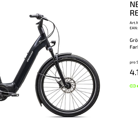
N
R
Art.
EAN:
Grö
Far
pro 
4.