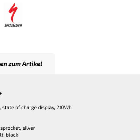
en zum Artikel
E
, state of charge display, 710Wh
sprocket, silver
t, black