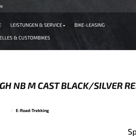
de
E
LEISTUNGEN & SERVICE
BIKE-LEASING
ELLES & CUSTOMBIKES
 IGH NB M CAST BLACK/SILVER R
r
E-Road-Trekking
Sp