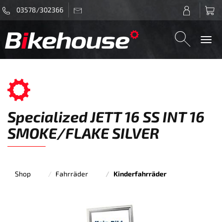
03578/302366
Togg
navi
Specialized JETT 16 SS INT 16
SMOKE/FLAKE SILVER
Shop
Fahrräder
Kinderfahrräder