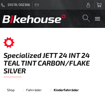
03578/302366
Togg
navi
Specialized JETT 24 INT 24
TEAL TINT CARBON/FLAKE
SILVER
Shop
Fahrräder
Kinderfahrräder