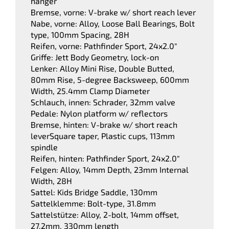
hanger
Bremse, vorne: V-brake w/ short reach lever
Nabe, vorne: Alloy, Loose Ball Bearings, Bolt
type, 100mm Spacing, 28H
Reifen, vorne: Pathfinder Sport, 24x2.0"
Griffe: Jett Body Geometry, lock-on
Lenker: Alloy Mini Rise, Double Butted,
80mm Rise, 5-degree Backsweep, 600mm
Width, 25.4mm Clamp Diameter
Schlauch, innen: Schrader, 32mm valve
Pedale: Nylon platform w/ reflectors
Bremse, hinten: V-brake w/ short reach
leverSquare taper, Plastic cups, 113mm
spindle
Reifen, hinten: Pathfinder Sport, 24x2.0"
Felgen: Alloy, 14mm Depth, 23mm Internal
Width, 28H
Sattel: Kids Bridge Saddle, 130mm
Sattelklemme: Bolt-type, 31.8mm
Sattelstütze: Alloy, 2-bolt, 14mm offset,
27.2mm, 330mm length