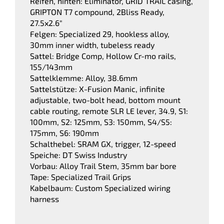
Reifen, hinten: Eliminator, GRID TRAIL casing,
GRIPTON T7 compound, 2Bliss Ready,
27.5x2.6"
Felgen: Specialized 29, hookless alloy,
30mm inner width, tubeless ready
Sattel: Bridge Comp, Hollow Cr-mo rails,
155/143mm
Sattelklemme: Alloy, 38.6mm
Sattelstütze: X-Fusion Manic, infinite
adjustable, two-bolt head, bottom mount
cable routing, remote SLR LE lever, 34.9, S1:
100mm, S2: 125mm, S3: 150mm, S4/S5:
175mm, S6: 190mm
Schalthebel: SRAM GX, trigger, 12-speed
Speiche: DT Swiss Industry
Vorbau: Alloy Trail Stem, 35mm bar bore
Tape: Specialized Trail Grips
Kabelbaum: Custom Specialized wiring
harness