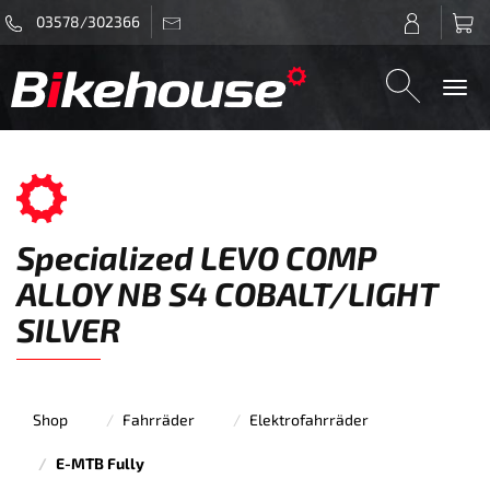
03578/302366
Togg
navi
Specialized LEVO COMP
ALLOY NB S4 COBALT/LIGHT
SILVER
Shop
Fahrräder
Elektrofahrräder
E-MTB Fully