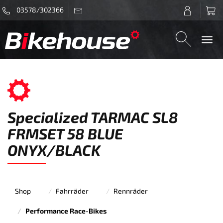
03578/302366
Togg
navi
Specialized TARMAC SL8
FRMSET 58 BLUE
ONYX/BLACK
Shop
Fahrräder
Rennräder
Performance Race-Bikes