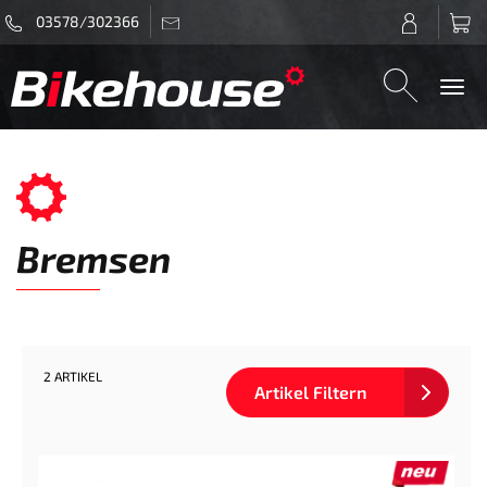
03578/302366
Togg
navi
Bremsen
2 ARTIKEL
Artikel Filtern