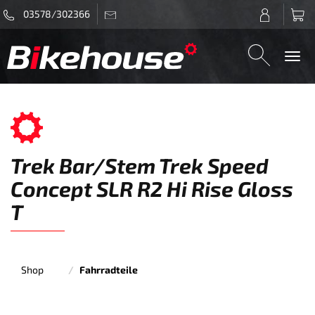
03578/302366
Togg
navi
Trek Bar/Stem Trek Speed
Concept SLR R2 Hi Rise Gloss
T
Shop
Fahrradteile