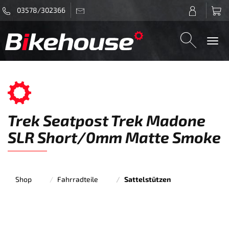
03578/302366
Togg
navi
Trek Seatpost Trek Madone
SLR Short/0mm Matte Smoke
Shop
Fahrradteile
Sattelstützen