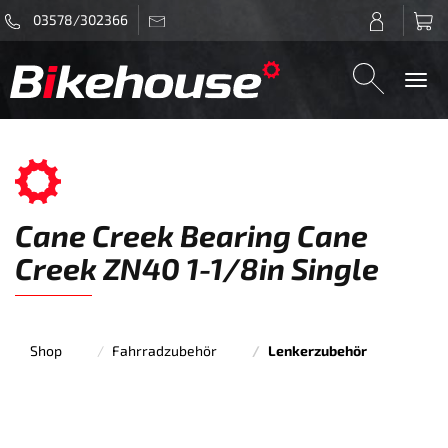
03578/302366
Togg
navi
Cane Creek Bearing Cane
Creek ZN40 1-1/8in Single
Shop
Fahrradzubehör
Lenkerzubehör