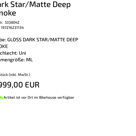
rk Star/Matte Deep
moke
Nr. 5338042
 197216231134
be: GLOSS DARK STAR/MATTE DEEP
OKE
chlecht: Uni
mengröße: ML
Stück (inkl. MwSt.)
999,00 EUR
Artikel ist vor Ort im Bikehouse verfügbar