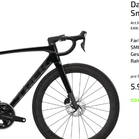
Da
S
Art.
EAN:
Far
SM
Ges
Rah
pro 
5.