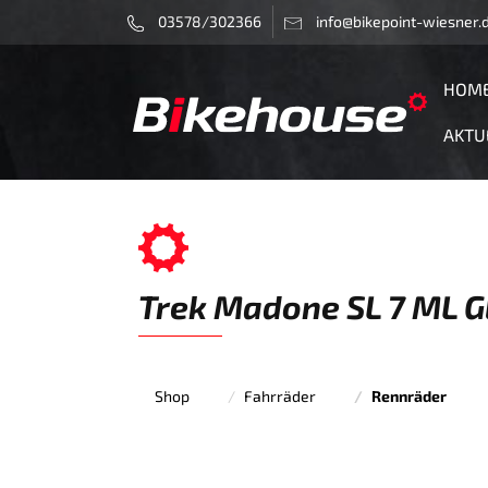
03578/302366
info@bikepoint-wiesner.
HOM
AKTU
Trek Madone SL 7 ML 
Shop
Fahrräder
Rennräder