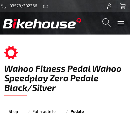
03578/302366
Togg
navi
Wahoo Fitness Pedal Wahoo
Speedplay Zero Pedale
Black/Silver
Shop
Fahrradteile
Pedale