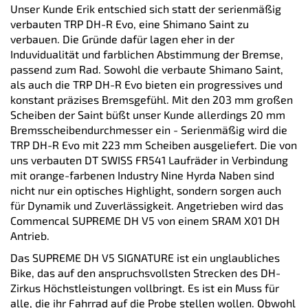
Unser Kunde Erik entschied sich statt der serienmäßig
verbauten TRP DH-R Evo, eine Shimano Saint zu
verbauen. Die Gründe dafür lagen eher in der
Induvidualität und farblichen Abstimmung der Bremse,
passend zum Rad. Sowohl die verbaute Shimano Saint,
als auch die TRP DH-R Evo bieten ein progressives und
konstant präzises Bremsgefühl. Mit den 203 mm großen
Scheiben der Saint büßt unser Kunde allerdings 20 mm
Bremsscheibendurchmesser ein - Serienmäßig wird die
TRP DH-R Evo mit 223 mm Scheiben ausgeliefert. Die von
uns verbauten DT SWISS FR541 Laufräder in Verbindung
mit orange-farbenen Industry Nine Hyrda Naben sind
nicht nur ein optisches Highlight, sondern sorgen auch
für Dynamik und Zuverlässigkeit. Angetrieben wird das
Commencal SUPREME DH V5 von einem SRAM X01 DH
Antrieb.
Das SUPREME DH V5 SIGNATURE ist ein unglaubliches
Bike, das auf den anspruchsvollsten Strecken des DH-
Zirkus Höchstleistungen vollbringt. Es ist ein Muss für
alle, die ihr Fahrrad auf die Probe stellen wollen. Obwohl