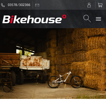
03578/302366
Togg
navi