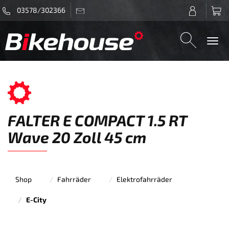
03578/302366
Togg
navi
FALTER E COMPACT 1.5 RT
Wave 20 Zoll 45 cm
Shop
Fahrräder
Elektrofahrräder
E-City