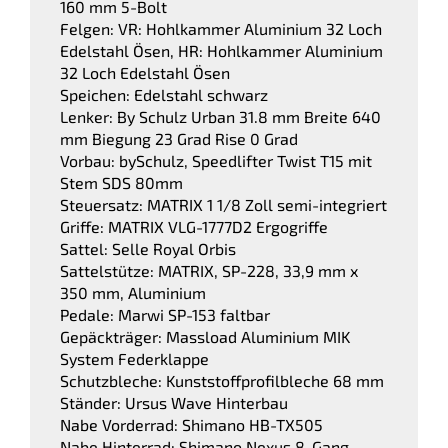
160 mm 5-Bolt
Felgen: VR: Hohlkammer Aluminium 32 Loch
Edelstahl Ösen, HR: Hohlkammer Aluminium
32 Loch Edelstahl Ösen
Speichen: Edelstahl schwarz
Lenker: By Schulz Urban 31.8 mm Breite 640
mm Biegung 23 Grad Rise 0 Grad
Vorbau: bySchulz, Speedlifter Twist T15 mit
Stem SDS 80mm
Steuersatz: MATRIX 1 1/8 Zoll semi-integriert
Griffe: MATRIX VLG-1777D2 Ergogriffe
Sattel: Selle Royal Orbis
Sattelstütze: MATRIX, SP-228, 33,9 mm x
350 mm, Aluminium
Pedale: Marwi SP-153 faltbar
Gepäckträger: Massload Aluminium MIK
System Federklappe
Schutzbleche: Kunststoffprofilbleche 68 mm
Ständer: Ursus Wave Hinterbau
Nabe Vorderrad: Shimano HB-TX505
Nabe Hinterrad: Shimano Nexus 8-Gang