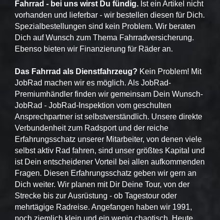
Fahrrad - bei uns wirst Du fündig.
Ist ein Artikel nicht
vorhanden und lieferbar - wir bestellen diesen für Dich.
Spezialbestellungen sind kein Problem. Wir beraten
Dich auf Wunsch zum Thema Fahrradversicherung.
Ebenso bieten wir Finanzierung für Räder an.
Das Fahrrad als Dienstfahrzeug?
Kein Problem! Mit
JobRad machen wir es möglich. Als JobRad-
Premiumhändler finden wir gemeinsam Dein Wunsch-
JobRad - JobRad-Inspektion vom geschulten
Ansprechpartner ist selbstverständlich. Unsere direkte
Verbundenheit zum Radsport und der reiche
Erfahrungsschatz unserer Mitarbeiter, von denen viele
selbst aktiv Rad fahren, sind unser größtes Kapital und
ist Dein entscheidener Vorteil bei allen aufkommenden
Fragen. Diesen Erfahrungsschatz geben wir gern an
Dich weiter. Wir planen mit Dir Deine Tour, von der
Strecke bis zur Ausrüstung - ob Tagestour oder
mehrtägige Radreise. Angefangen haben wir 1991,
noch ziemlich klein und ein wenig chaotisch. Heute