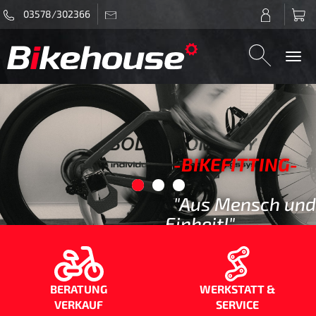
03578/302366
Togg
navi
-B
IKEFITTING-
"Aus Mensch und
Einheit!"
MEHR ERFAHREN
BERATUNG
WERKSTATT &
VERKAUF
SERVICE