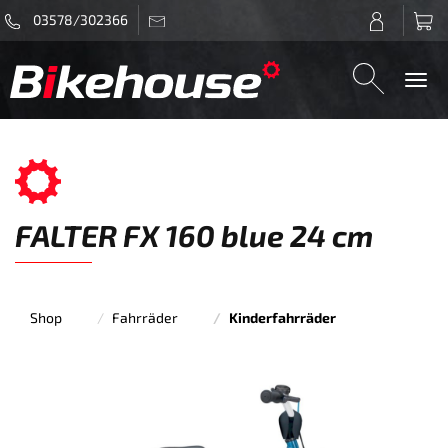
03578/302366
Togg
navi
FALTER FX 160 blue 24 cm
Shop
Fahrräder
Kinderfahrräder