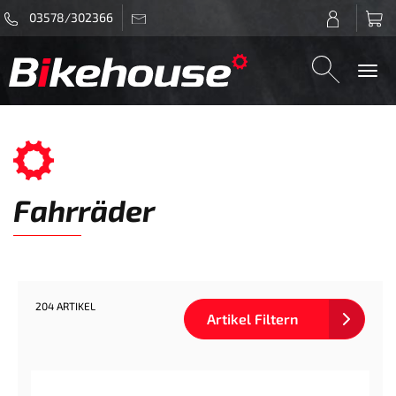
03578/302366
Togg
navi
Fahrräder
204 ARTIKEL
Artikel Filtern