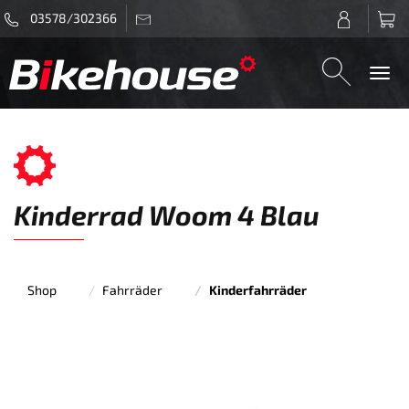
03578/302366
Togg
navi
Kinderrad Woom 4 Blau
Shop
Fahrräder
Kinderfahrräder