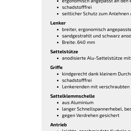
ergonomisch angepasst an den 
schadstofffrei
seitlicher Schutz zum Anlehne
Lenker
breiter, ergonomisch angepasste
sandgestrahlt und schwarz anod
Breite: 640 mm
Sattelstütze
anodisierte Alu-Sattelstütze m
Griffe
kindgerecht dank kleinem Durc
schadstofffrei
Lenkerenden mit verschraubten
Sattelklemmschelle
aus Aluminium
langer Schnellspannerhebel, be
gegen Verdrehen gesichert
Antrieb
leichte, geschmiedete Kurbeln 