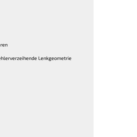
hren
 fehlerverzeihende Lenkgeometrie