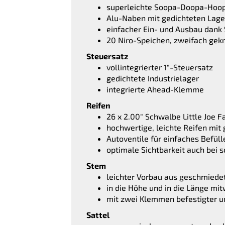
superleichte Soopa-Doopa-Hoo
Alu-Naben mit gedichteten Lage
einfacher Ein- und Ausbau dank
20 Niro-Speichen, zweifach gekr
Steuersatz
vollintegrierter 1″-Steuersatz
gedichtete Industrielager
integrierte Ahead-Klemme
Reifen
26 x 2.00″ Schwalbe Little Joe F
hochwertige, leichte Reifen mit
Autoventile für einfaches Befüll
optimale Sichtbarkeit auch bei s
Stem
leichter Vorbau aus geschmied
in die Höhe und in die Länge mi
mit zwei Klemmen befestigter u
Sattel