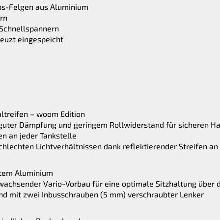
ps-Felgen aus Aluminium
rn
 Schnellspannern
euzt eingespeicht
altreifen – woom Edition
 guter Dämpfung und geringem Rollwiderstand für sicheren Ha
en an jeder Tankstelle
chlechten Lichtverhältnissen dank reflektierender Streifen a
etem Aluminium
twachsender Vario-Vorbau für eine optimale Sitzhaltung übe
nd mit zwei Inbusschrauben (5 mm) verschraubter Lenker