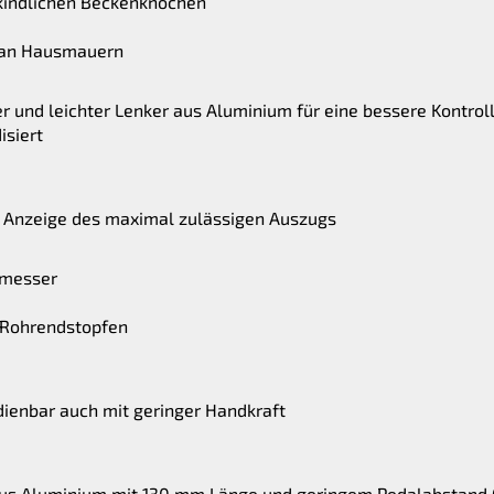
kindlichen Beckenknochen
n an Hausmauern
r und leichter Lenker aus Aluminium für eine bessere Kontrol
isiert
it Anzeige des maximal zulässigen Auszugs
hmesser
 Rohrendstopfen
dienbar auch mit geringer Handkraft
aus Aluminium mit 130 mm Länge und geringem Pedalabstand 