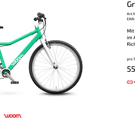
G
Art.
EAN:
Mit
im 
Ric
pro 
55
d