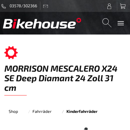
03578/302366
Togg
navi
MORRISON MESCALERO X24
SE Deep Diamant 24 Zoll 31
cm
Shop
Fahrräder
Kinderfahrräder