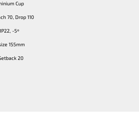
uminium Cup
ach 70, Drop 110
P22, -5º
 size 155mm
 Setback 20