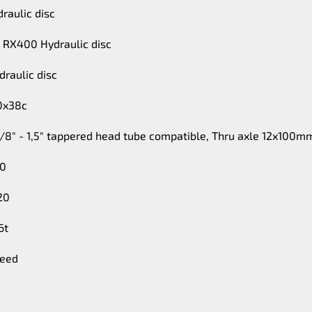
raulic disc
 RX400 Hydraulic disc
raulic disc
00x38c
1-1/8" - 1,5" tappered head tube compatible, Thru axle 12x100m
20
20
6t
peed