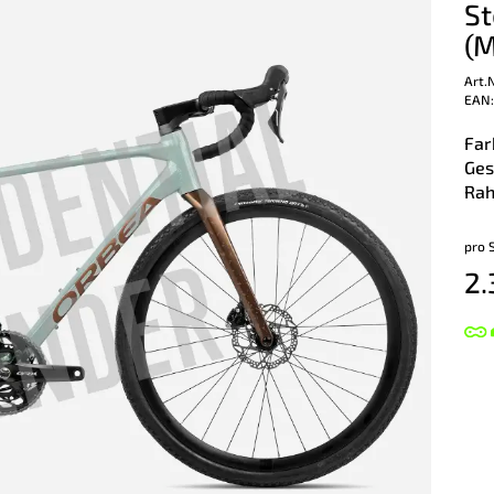
St
(M
Art.
EAN:
Far
Ges
Rah
pro 
2.