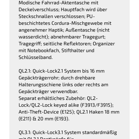
Modische Fahrrad-Aktentasche mit
Deckelverschluss; Hauptfach wird über
Steckschnallen verschlossen; PU-
beschichtetes Cordura-Mischgewebe mit
angenehmer Haptik; Außentasche (nicht
wasserdicht); abnehmbarer Tragegurt;
Tragegriff; seitliche Reflektoren; Organizer
mit Notebookfach, Stifthalter und
Schlüsselband.
QL2.1: Quick-Lock2.1 System bis 16 mm
Gepäckträgerrohr; durch drehbare
Halterungsschiene links oder rechts am
Gepäckträger verwendbar.
Separat erhältliches Zubehör: QL2-
Lock/QL2-Lock keyed alike (F3913/F3915);
Anti-Theft-Device (E125); QL2.1 Haken 18 mm
(E211) & 20 mm (E193).
QL3.1: Quick-Lock3.1 System standardmäßig
mit QL3.1 Rastknöpfe für