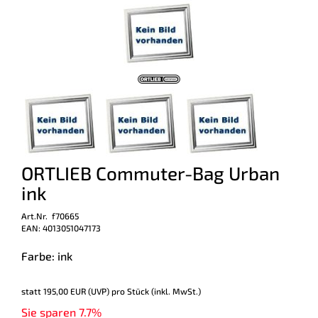
ORTLIEB Commuter-Bag Urban
ink
Art.Nr. f70665
EAN: 4013051047173
Farbe: ink
statt
195,00 EUR
(
UVP
) pro Stück (inkl. MwSt.)
Sie sparen 7.7%