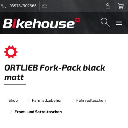
03578/302366
Togg
navi
ORTLIEB Fork-Pack black
matt
Shop
Fahrradzubehör
Fahrradtaschen
Front- und Satteltaschen