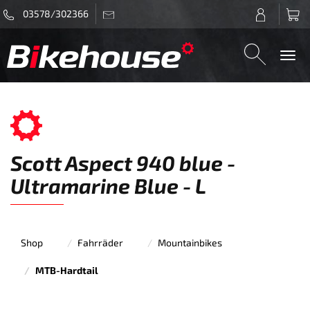
03578/302366
Togg
navi
Scott Aspect 940 blue -
Ultramarine Blue - L
Shop
Fahrräder
Mountainbikes
MTB-Hardtail