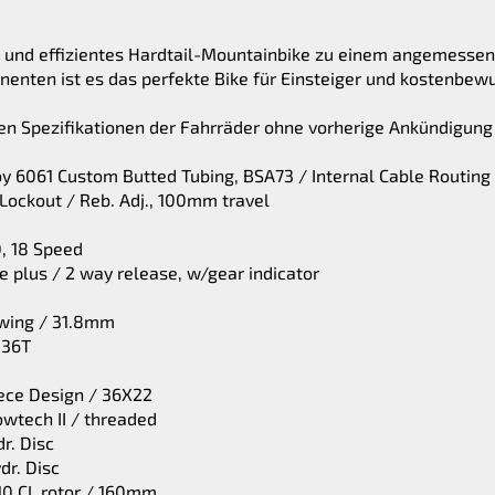
s und effizientes Hardtail-Mountainbike zu einem angemessen
nten ist es das perfekte Bike für Einsteiger und kostenbewu
chen Spezifikationen der Fahrräder ohne vorherige Ankündigun
y 6061 Custom Butted Tubing, BSA73 / Internal Cable Routing
Lockout / Reb. Adj., 100mm travel
, 18 Speed
 plus / 2 way release, w/gear indicator
wing / 31.8mm
-36T
ece Design / 36X22
wtech II / threaded
r. Disc
r. Disc
0 CL rotor / 160mm