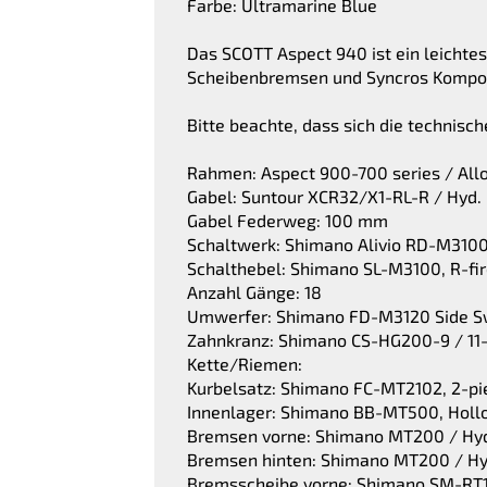
Farbe: Ultramarine Blue
Das SCOTT Aspect 940 ist ein leichte
Scheibenbremsen und Syncros Kompone
Bitte beachte, dass sich die technis
Rahmen: Aspect 900-700 series / Allo
Gabel: Suntour XCR32/X1-RL-R / Hyd. 
Gabel Federweg: 100 mm
Schaltwerk: Shimano Alivio RD-M3100
Schalthebel: Shimano SL-M3100, R-fire
Anzahl Gänge: 18
Umwerfer: Shimano FD-M3120 Side S
Zahnkranz: Shimano CS-HG200-9 / 11
Kette/Riemen:
Kurbelsatz: Shimano FC-MT2102, 2-pi
Innenlager: Shimano BB-MT500, Hollo
Bremsen vorne: Shimano MT200 / Hyd
Bremsen hinten: Shimano MT200 / Hyd
Bremsscheibe vorne: Shimano SM-RT1