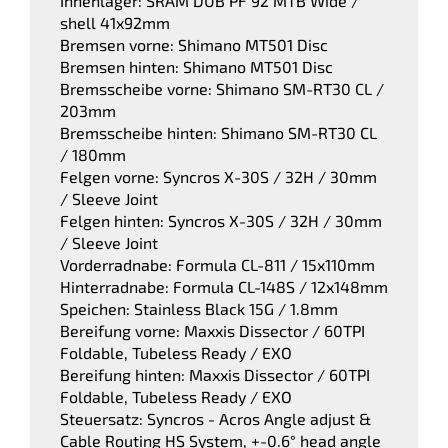
Innenlager: SRAM DUB PF 92 MTB Wide /
shell 41x92mm
Bremsen vorne: Shimano MT501 Disc
Bremsen hinten: Shimano MT501 Disc
Bremsscheibe vorne: Shimano SM-RT30 CL /
203mm
Bremsscheibe hinten: Shimano SM-RT30 CL
/ 180mm
Felgen vorne: Syncros X-30S / 32H / 30mm
/ Sleeve Joint
Felgen hinten: Syncros X-30S / 32H / 30mm
/ Sleeve Joint
Vorderradnabe: Formula CL-811 / 15x110mm
Hinterradnabe: Formula CL-148S / 12x148mm
Speichen: Stainless Black 15G / 1.8mm
Bereifung vorne: Maxxis Dissector / 60TPI
Foldable, Tubeless Ready / EXO
Bereifung hinten: Maxxis Dissector / 60TPI
Foldable, Tubeless Ready / EXO
Steuersatz: Syncros - Acros Angle adjust &
Cable Routing HS System, +-0.6° head angle