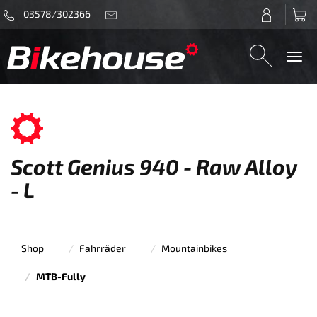
03578/302366
Togg
navi
Scott Genius 940 - Raw Alloy
- L
Shop
Fahrräder
Mountainbikes
MTB-Fully