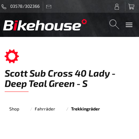
03578/302366
Togg
navi
Scott Sub Cross 40 Lady -
Deep Teal Green - S
Shop
Fahrräder
Trekkingräder