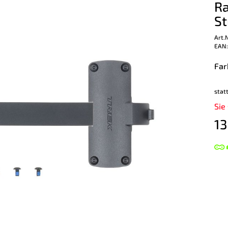
Ra
St
Art.
EAN:
Far
stat
Sie
13