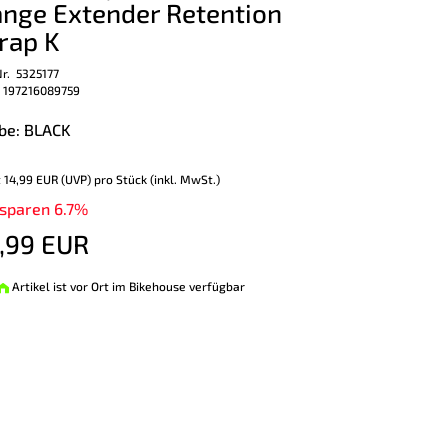
nge Extender Retention
rap K
Nr. 5325177
 197216089759
be: BLACK
t
14,99 EUR
(
UVP
) pro Stück (inkl. MwSt.)
 sparen 6.7%
,99 EUR
Artikel ist vor Ort im Bikehouse verfügbar