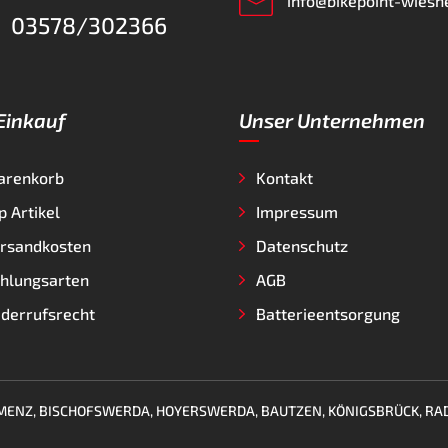
info@bikepoint-wiesn
03578/302366
 Einkauf
Unser Unternehmen
arenkorb
Kontakt
p Artikel
Impressum
rsandkosten
Datenschutz
hlungsarten
AGB
derrufsrecht
Batterieentsorgung
KAMENZ, BISCHOFSWERDA, HOYERSWERDA, BAUTZEN, KÖNIGSBRÜCK, RA