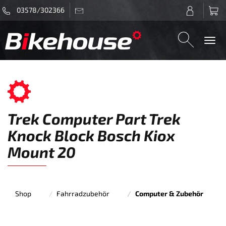
03578/302366
Togg
navi
Trek Computer Part Trek
Knock Block Bosch Kiox
Mount 20
Shop
Fahrradzubehör
Computer & Zubehör