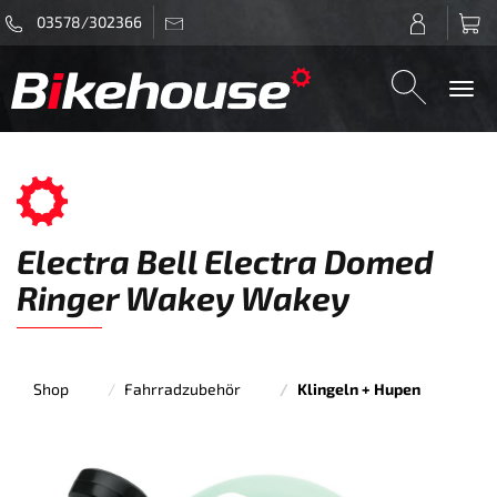
03578/302366
Togg
navi
Electra Bell Electra Domed
Ringer Wakey Wakey
Shop
Fahrradzubehör
Klingeln + Hupen