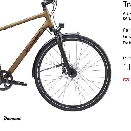
Tr
Art.
EAN:
Far
Ges
Rah
pro 
1.
d