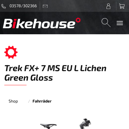
03578/302366
Togg
navi
Trek FX+ 7 MS EU L Lichen
Green Gloss
Shop
Fahrräder