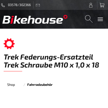
03578/302366
Togg
navi
Trek Federungs-Ersatzteil
Trek Schraube M10 x 1,0 x 18
Shop
Fahrradzubehör