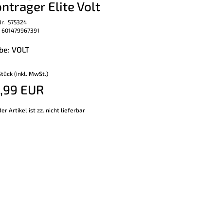
ntrager Elite Volt
Nr. 575324
 601479967391
be: VOLT
Stück (inkl. MwSt.)
,99 EUR
er Artikel ist zz. nicht lieferbar