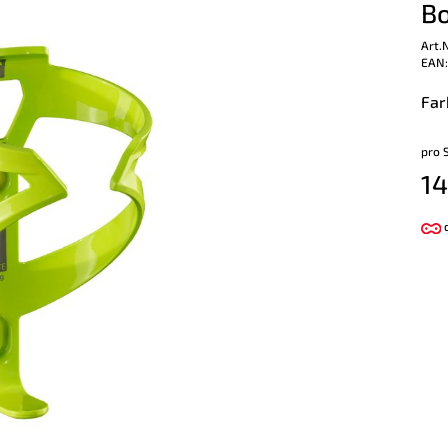
Bo
Art.
EAN:
Far
pro 
14
d