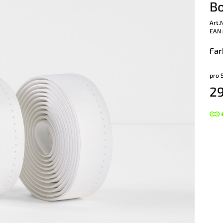
Bo
Art.
EAN:
Far
pro 
29