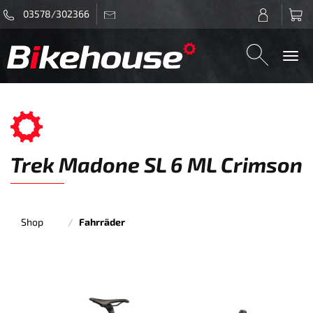
03578/302366
Togg
navi
Trek Madone SL 6 ML Crimson
Shop
Fahrräder