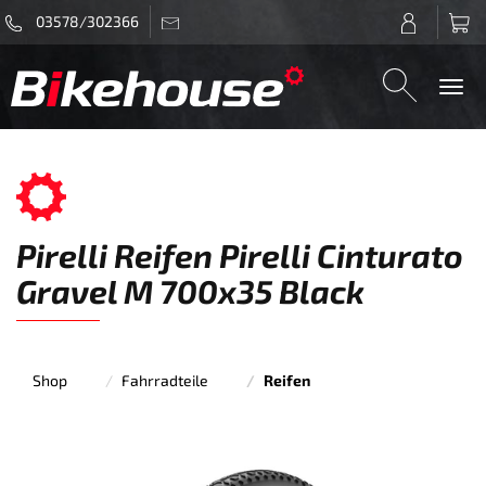
03578/302366
Togg
navi
Pirelli Reifen Pirelli Cinturato
Gravel M 700x35 Black
Shop
Fahrradteile
Reifen