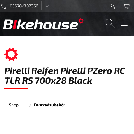
03578/302366
Togg
navi
Pirelli Reifen Pirelli PZero RC
TLR RS 700x28 Black
Shop
Fahrradzubehör