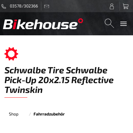
03578/302366
Togg
navi
Schwalbe Tire Schwalbe
Pick-Up 20x2.15 Reflective
Twinskin
Shop
Fahrradzubehör