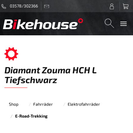
03578/302366
Togg
navi
Diamant Zouma HCH L
Tiefschwarz
Shop
Fahrräder
Elektrofahrräder
E-Road-Trekking